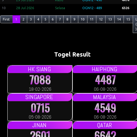
•
10
28 Jul 2026
Selasa
OGN12 - 489
6326
First
1
2
3
4
5
6
7
8
9
10
11
12
13
14
15
(
)
Togel Result
HK SIANG
HAIPHONG
7088
4487
18-02-2026
06-08-2026
SINGAPORE
MALAYSIA
0715
4549
05-08-2026
06-08-2026
JINAN
QATAR
2601
6642