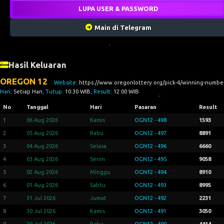
LUPA USER & PASSWORD
Main di Telegram
•
Hasil Keluaran
OREGON 12
Website:
https://www.oregonlottery.org/pick-4/winning-numbe
Hari:
Setiap Hari
, Tutup:
10:30 WIB
, Result:
12:00 WIB
•
No
Tanggal
Hari
Pasaran
Result
1
06 Aug 2026
Kamis
OGN12 - 498
1593
2
05 Aug 2026
Rabu
OGN12 - 497
8891
3
04 Aug 2026
Selasa
OGN12 - 496
6660
4
03 Aug 2026
Senin
OGN12 - 495
9058
•
5
02 Aug 2026
Minggu
OGN12 - 494
8910
6
01 Aug 2026
Sabtu
OGN12 - 493
8995
7
31 Jul 2026
Jumat
OGN12 - 492
2231
8
30 Jul 2026
Kamis
OGN12 - 491
3050
9
29 Jul 2026
Rabu
OGN12 - 490
4414