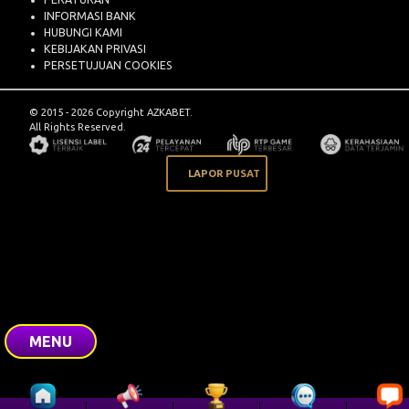
INFORMASI BANK
HUBUNGI KAMI
KEBIJAKAN PRIVASI
PERSETUJUAN COOKIES
© 2015 - 2026 Copyright AZKABET.
All Rights Reserved.
LAPOR PUSAT
MENU