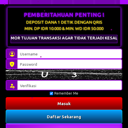
PEMBERITAHUAN PENTING !
•
•
DEPOSIT DANA 1 DETIK DENGAN QRIS
•
•
MIN. DP IDR 10.000 & MIN. WD IDR 50.000
•
OMOR TUJUAN TRANSAKSI AGAR TIDAK TERJADI KESALAHAN PEN
•
•
•
•
Remember Me
•
Masuk
•
•
Daftar Sekarang
•