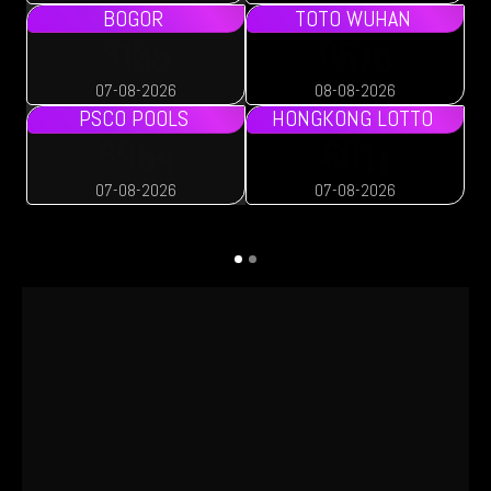
O WUHAN
578
-08-2026
ONG LOTTO
6011
-08-2026