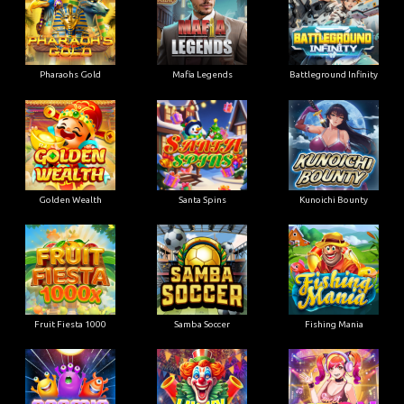
Pharaohs Gold
Mafia Legends
Battleground Infinity
Golden Wealth
Santa Spins
Kunoichi Bounty
•
Fruit Fiesta 1000
Samba Soccer
Fishing Mania