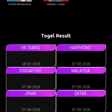
Cookie Wonderland
Aladdin's Lamp
Togel Result
IPHONG
MAGNUM4D
OREGON
979
3072
153
-08-2026
05-08-2026
08-08-202
LAYSIA
OREGON 6
OREGON
7218
6079
339
-08-2026
08-08-2026
08-08-202
QATAR
OREGON 12
3158
1233
-08-2026
07-08-2026