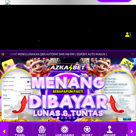
APLIKASI AZKABET
x
Akses Tanpa Kendala
•
•
•
T DAPAT MENGGUNAKAN QRIS AUTOPAY DARI KW PAY ( DEPOSIT AUTO MASUK )
UNTUK DE
•
•
•
•
•
•
•
•
TOGEL
SLOT
LIVE CASINO
SPORT
ARCADE
SABU