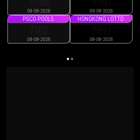
3936
9587
08-08-2026
09-08-2026
PSCO POOLS
HONGKONG LOTTO
7102
5917
08-08-2026
08-08-2026